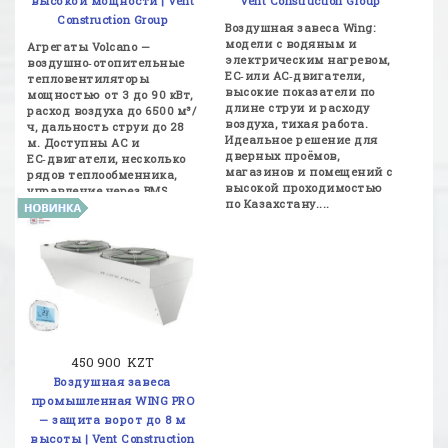
высокой мощности | Vent
Vent Construction Group
Construction Group
Воздушная завеса Wing:
модели с водяным и
Агрегаты Volcano —
электрическим нагревом,
воздушно‑отопительные
EC‑или AC‑двигатели,
тепловентиляторы
высокие показатели по
мощностью от 3 до 90 кВт,
длине струи и расходу
расход воздуха до 6500 м³/
воздуха, тихая работа.
ч, дальность струи до 28
Идеальное решение для
м. Доступны AC и
дверных проёмов,
EC‑двигатели, несколько
магазинов и помещений с
рядов теплообменника,
высокой проходимостью
управление через BMS,
по Казахстану....
надёжное отопление
складов, цехов, ...
450 900 KZT
Воздушная завеса
промышленная WING PRO
— защита ворот до 8 м
высоты | Vent Construction