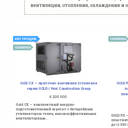
вентиляции, отопления, охлаждения и
Gold CX — приточно‑вытяжная установка
GOLD 
серии GOLD | Vent Construction Group
п
пла
6 200 000
Gold CX — комплектный воздухо-
подготовительный агрегат с батарейным
утилизатором тепла, высокоэффективными
GOLD PX 
вентиляторным...
пластинч
до 11 520