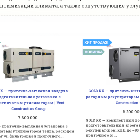
 оптимизации климата, а также сопутствующие усл
PX — приточно‑вытяжная воздухо-
GOLD RX — приточно‑выт
одготовительная установка с
роторным рекуператором до
стинчатым утилизатором | Vent
Construction
Construction Group
8 200 0
7 800 000
GOLD RX — комплектный во
подготовительный агрега
— приточно‑вытяжная установка с
рекуператором, КПД до ~85
атым утилизатором тепла, расходом
приточного и ...
 м³/ч, фильтрацией приточного...