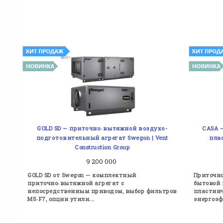
GOLD SD — приточно‑вытяжной воздухо-
CASA 
подготовительный агрегат Swegon | Vent
пла
Construction Group
9 200 000
GOLD SD от Swegon — комплектный
Приточно
приточно‑вытяжной агрегат с
бытовой 
непосредственным приводом, выбор фильтров
пластинч
M5‑F7, опции утили...
энергоэфф