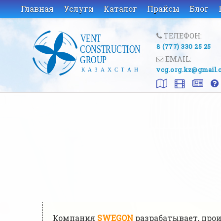
Главная
Услуги
Каталог
Прайсы
Блог
ТЕЛЕФОН:
8 (777) 330 25 25
EMAIL:
vcg.org.kz@gmail.
Компания
SWEGON
разрабатывает, про