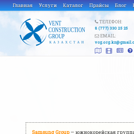
Главная
Услуги
Каталог
Прайсы
Блог
ТЕЛЕФОН:
8 (777) 330 25 25
EMAIL:
vcg.org.kz@gmail.
Samsung Group
— южнокорейская группа 