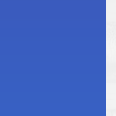
дложения:
СЕК
12
ный агрегат
ентилятор
и | Vent
Group