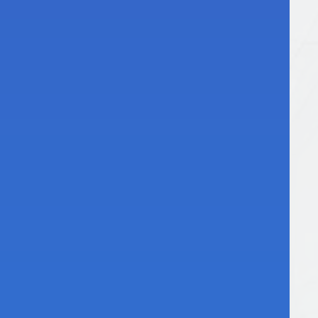
вание на
тимента