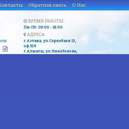
Контакты
Обратная связь
О Нас
ВРЕМЯ РАБОТЫ:
Пн-Пт: 09:00 - 18:00
АДРЕСА:
com
г.Астана, ​ул.Серкебаев 13,
оф.319
г.Алматы, ​ул.Ниязбекова,
82
КАТАЛОГ ТОВАР
Услуги
Приточные у
Вентиляторы
Чиллеры