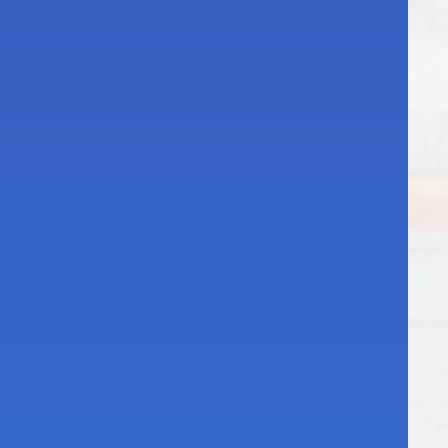
KZT
и
джеров по
ent
!