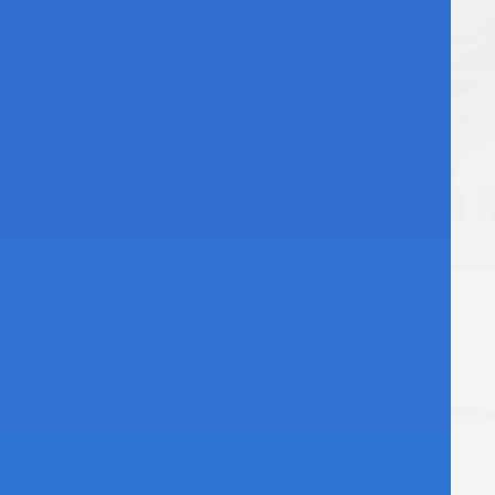
афии
ания