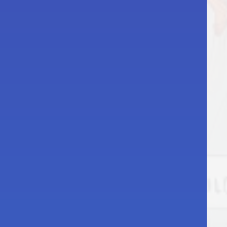
ьные VRF
ы
хладители
еватели
ем
рудование
рейные
НЯ