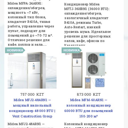
Midea MFPA‑24ARN1:
Кондиционер Midea
охлаждение/обогрев,
MFTJ‑36HRN1 (36000 BTU):
мощность ~7 кВт,
охлаждение/обогрев,
колонный тип блока,
экологичный хладагент
хладагент R410A, тихая
R410A, режимы Turbo,
работа, управление через
Auto‑Restart, низкий
пульт, подходит для
уровень шума. Идеальное
помещений до ~70‑72 м².
решение для просторных
Отличное решение для
залов, кафе, офисов по
кафе, холлов и зала....
Казахстану....
757 000 KZT
873 000 KZT
Midea MFJ2‑48ARN1 —
Midea MFM‑60ARN1 —
мощный напольный
колонный кондиционер
кондиционер 48 000 BTU |
60000 BTU для помещений
Vent Construction Group
150‑200 м²
Midea MFJ2‑48ARN1 —
Колонный кондиционер