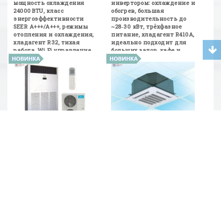
мощность охлаждения
инвертором: охлаждение и
24000 BTU, класс
обогрев, большая
энергоэффективности
производительность до
SEER A+++/A+++, режимы
~28‑30 кВт, трёхфазное
отопления и охлаждения,
питание, хладагент R410A,
хладагент R32, тихая
идеально подходит для
работа, Wi‑Fi управление.
больших залов, кафе и
Отлично подходит для
коммерческих
помещений 30‑50 м²....
помещений....
2 251 000 KZT
248 500 KZT
Midea MOUB‑96HD1N1‑R —
Кассетный кондиционер
DC Multi‑Split система
Midea MCA3‑12HRN1 —
мощностью ~96 000 BTU |
компактный и мощный,
Vent Construction Group
сплит‑система
Система Midea
Кассетный кондиционер
MOUB‑96HD1N1‑R — мощный
Midea MCA3‑12HRN1:
Multi‑Split DC‑инвертор для
охлаждение до 3,66 кВт,
охлаждения (~96 000 BTU),
нагрев до 3,81 кВт,
работает при температуре
хладагент R410A,