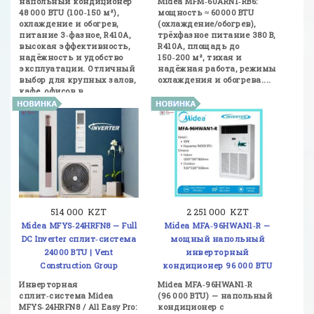
напольный кондиционер
Midea MFM‑60ARN1‑RB6:
48 000 BTU (100‑150 м²),
мощность ≈ 60000 BTU
охлаждение и обогрев,
(охлаждение/обогрев),
питание 3‑фазное, R410A,
трёхфазное питание 380 В,
высокая эффективность,
R410A, площадь до
надёжность и удобство
150‑200 м², тихая и
эксплуатации. Отличный
надёжная работа, режимы
выбор для крупных залов,
охлаждения и обогрева....
кафе, офисов в
Казахстане....
514 000 KZT
2 251 000 KZT
Midea MFYS‑24HRFN8 — Full
Midea MFA‑96HWAN1‑R —
DC Inverter сплит‑система
мощный напольный
24000 BTU | Vent
инверторный
Construction Group
кондиционер 96 000 BTU
Инверторная
Midea MFA‑96HWAN1‑R
сплит‑система Midea
(96 000 BTU) — напольный
MFYS‑24HRFN8 / All Easy Pro:
кондиционер с