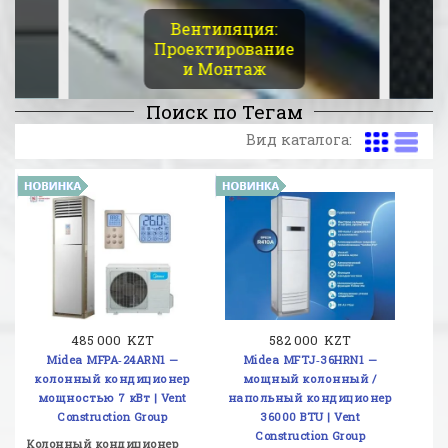
Вентиляция:
Проектирование
и Монтаж
Поиск по Тегам
Вид каталога:
485 000 KZT
582 000 KZT
Midea MFPA‑24ARN1 —
Midea MFTJ‑36HRN1 —
колонный кондиционер
мощный колонный /
мощностью 7 кВт | Vent
напольный кондиционер
Construction Group
36000 BTU | Vent
Construction Group
Колонный кондиционер