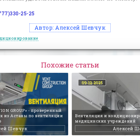
777)330-25-25
Автор:
Алексей Шевчук
диционирование
Похожие статьи
09-12-2025
ION GROUP» - проверенный
к из Астаны по вентиляции
Вентиляция и кондиционир
ю
медицинских учреждений
сей Шевчук
Алексей Ш