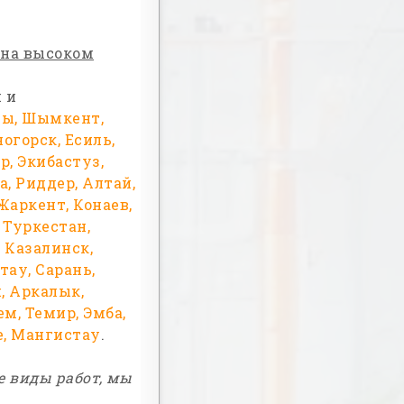
 на высоком
 и
ты, Шымкент,
огорск, Есиль,
р, Экибастуз,
, Риддер, Алтай,
Жаркент, Конаев,
, Туркестан,
 Казалинск,
тау, Сарань,
, Аркалык,
м, Темир, Эмба,
е, Мангистау
.
е виды работ, мы