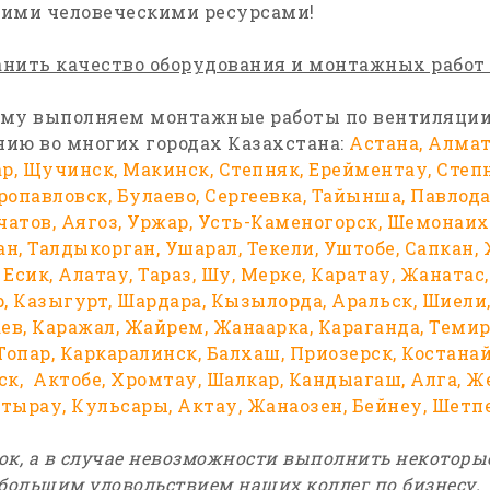
ими человеческими ресурсами!
нить качество оборудования и монтажных работ
му выполняем монтажные работы по вентиляции
ию во многих городах Казахстана:
Астана, Алма
р, Щучинск, Макинск, Степняк, Ерейментау, Степн
опавловск, Булаево, Сергеевка, Тайынша, Павлода
чатов, Аягоз, Уржар, Усть-Каменогорск, Шемонаиха
ан, Талдыкорган, Ушарал, Текели, Уштобе, Сапкан, 
 Есик, Алатау, Тараз, Шу, Мерке, Каратау, Жанатас
, Казыгурт, Шардара, Кызылорда, Аральск, Шиели,
ев, Каражал, Жайрем, Жанаарка, Караганда, Темир
Топар, Каркаралинск, Балхаш, Приозерск, Костанай
к, Актобе, Хромтау, Шалкар, Кандыагаш, Алга, Же
Атырау, Кульсары, Актау, Жанаозен, Бейнеу, Шетп
к, а в случае невозможности выполнить некоторы
большим удовольствием наших коллег по бизнесу.