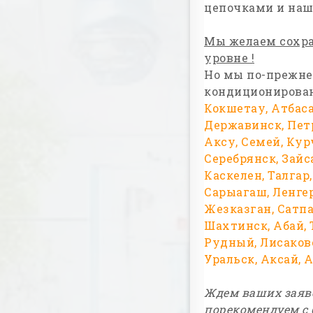
цепочками и наш
Мы желаем сохра
уровне !
Но мы по-прежне
кондиционирован
Кокшетау, Атбаса
Державинск, Петр
Аксу, Семей, Кур
Серебрянск, Зайс
Каскелен, Талгар,
Сарыагаш, Ленгер
Жезказган, Сатпа
Шахтинск, Абай, 
Рудный, Лисаковс
Уральск, Аксай, 
Ждем ваших заяво
порекомендуем с 