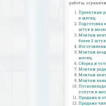
работы, огранич
Проектные р
в месяц;
Подготовка 
штук в меся
Монтаж вент
более 2 штук
Изготовление
Монтаж возд
месяц;
Сборка и уст
Монтаж ради
Монтаж вент
Монтаж кана
Пусконаладо
услуги в мес
Продажа и от
Продажа чилл