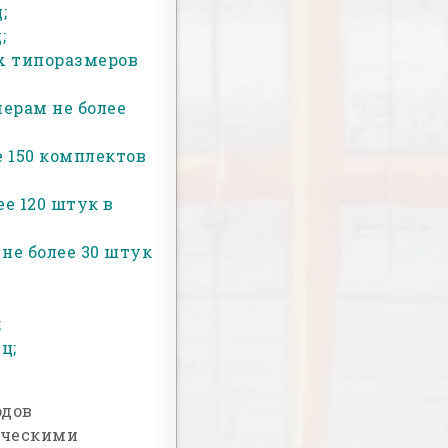
;
;
х типоразмеров
ерам не более
е 150 комплектов
е 120 штук в
не более 30 штук
;
ц;
одов
ическими