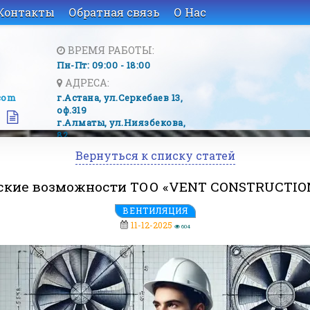
Контакты
Обратная связь
О Нас
ВРЕМЯ РАБОТЫ:
Пн-Пт: 09:00 - 18:00
АДРЕСА:
com
г.Астана, ​ул.Серкебаев 13,
оф.319
г.Алматы, ​ул.Ниязбекова,
82
Вернуться к списку статей
ские возможности ТОО «VENT CONSTRUCTIO
ВЕНТИЛЯЦИЯ
11-12-2025
604