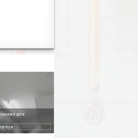
ование для
евчук