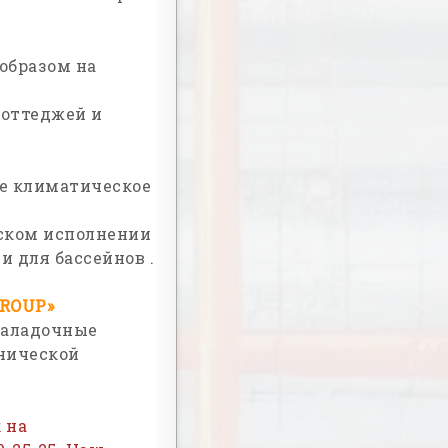
образом на
коттеджей и
е климатическое
ском исполнении
 для бассейнов .
ROUP
»
наладочные
нической
 на