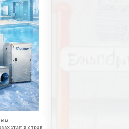
вым
захстан и стран