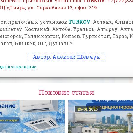
 монтаж приточных установок
TURKOV
: +7(777)3
БЦ «Дияр», ул. Серкебаева 13, офис 319.
вок приточных установок
TURKOV
: Астана, Алма
окшетау, Костанай, Актобе, Уральск, Атырау, Акта
ногорск, Талдыкорган, Конаев, Туркестан, Тараз, 
зган, Бишкек, Ош, Душанбе.
Автор:
Алексей Шевчук
диционирование
Похожие статьи
26-01-2026