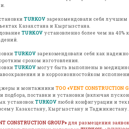
и.
становки
TURKOV
зарекомендовали себя лучшим 
ъектах Казахстана и Кыргызстана.
удование
TURKOV
установленно более чем на 40% 
адений.
новки
TURKOV
зарекомендовали себя как надежно
коротким сроком изготовления.
новки
TURKOV
могут быть выполнены в медицин
авоохранения и в коррозионностойком исполнении
джеры и монтажники
ТОО «
VENT
CONSTRUCTION
G
и подбора, поставки и установки (включая пуско
ых установок
TURKOV
любой конфигурации и тех
всему Казахстану, Кыргызстану и Таджикистану.
NT
CONSTRUCTION
GROUP»
для размещения заявок