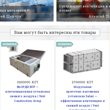
Супермаркет вентиляции и
ых магазинов !!!
Астане
сей Шевчук
Алексей Ш
Вам могут быть интересны эти товары
3200000 KZT
2700000 KZT
ФЬОРДИ ВПУ —
Модульная
вентиляционная установка
приточно‑вытяжная
свежего воздуха | Vent
установка Salair —
Construction Group
эффективная вентиляция и
свежий воздух | Vent