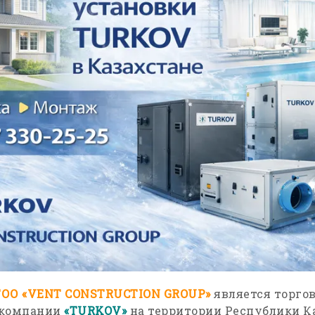
ТОО
«
VENT
CONSTRUCTION
GROUP
»
является торго
 компании
«
TURKOV
»
на территории Республики Ка