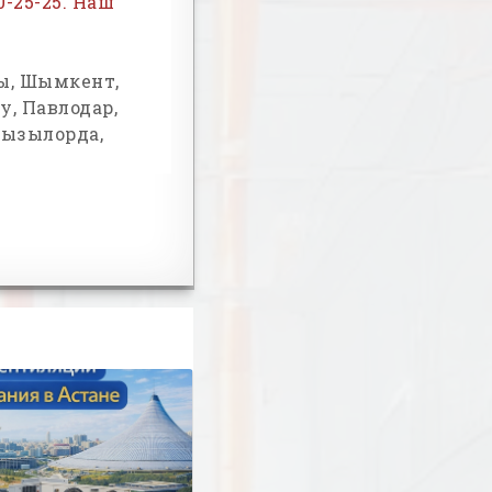
30-25-25. Наш
ты, Шымкент,
у, Павлодар,
Кызылорда,