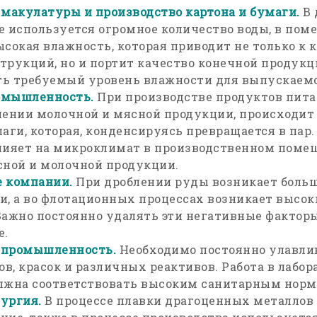
 макулатуры и производство картона и бумаги.
В 
е используется огромное количество воды, в по
сокая влажность, которая приводит не только к 
трукций, но и портит качество конечной продукц
ь требуемый уровень влажности для выпускаем
омышленность.
При производстве продуктов пита
лении молочной и мясной продукции, происходит
аги, которая, конденсируясь превращается в пар.
лияет на микроклимат в производственном помещ
сной и молочной продукции.
 компании.
При дроблении руды возникает больш
и, а во флотационных процессах возникает высок
Важно постоянно удалять эти негативные фактор
е.
 промышленность.
Необходимо постоянно улавли
ов, красок и различных реактивов. Работа в лабо
лжна соответствовать высоким санитарным норм
ургия.
В процессе плавки драгоценных металлов