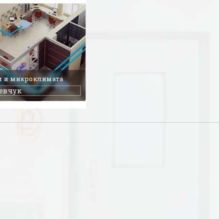
и и микроклимата
евчук