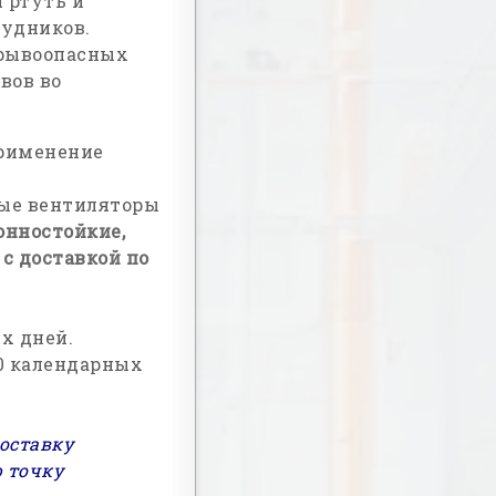
 ртуть и
рудников.
зрывоопасных
вов во
применение
ые вентиляторы
онностойкие,
с доставкой по
х дней.
40 календарных
оставку
 точку