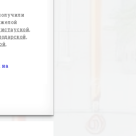
получили
яжелой
истауской,
лодарской,
ой,
 на