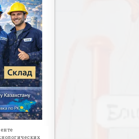
менте
хнологических