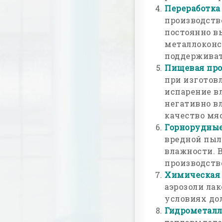
Переработка
производств
постоянно вы
металлоконс
поддерживат
Пищевая пр
при изготов
испарение вл
негативно в
качество мя
Горнорудные
вредной пыл
влажности. 
производств
Химическая
аэрозоли лак
условиях до
Гидрометалл