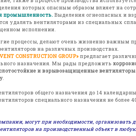
ние, также в процессе производства используется
деления которых опасным образом влияет на сот
я промышленность.
Выделения огнеопасных и в
ется удалять вентиляторами из специальных спла
щенном исполнении.
угие процессы, делают очень жизненно важным 
нтиляторов на различных производствах.
«VENT CONSTRUCTION GROUP»
предлагает различн
льного назначения. Мы рады предложить
коррози
слотостойкие и взрывозащищенные вентиляторы 
у
.
ентиляторов общего назначения до 14 календарны
ентиляторов специального назначения не более 
мпании, могут при необходимости, организовать д
нтиляторов на производственный объект в любую