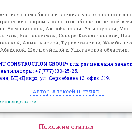
нтиляторы общего и специального назначения 
транение на промышленных объектах легкой и т
и
в Акмолинской, Актюбинской, Атырауской, Манг
нской, Костанайской, Северо-Казахстанской, Пав
танской, Алматинской, Туркестанской, Жамбылск
 Абайской, Жетысуйской и Улытауской областях
.
NT
CONSTRUCTION
GROUP
»
для размещения заявок
нтиляторы: +7(777)330-25-25.
ана, БЦ «Дияр», ул. Серкебаева 13, офис 319.
Автор:
Алексей Шевчук
диционирование
Похожие статьи