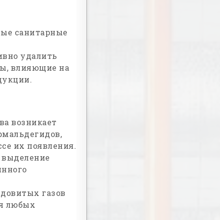
ные санитарные
ивно удалить
ры, влияющие на
дукции.
ева возникает
рмальдегидов,
се их появления.
 выделение
янного
довитых газов
ия любых