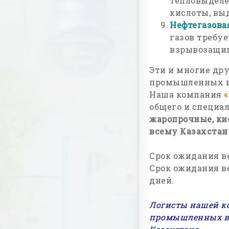
тепловыделе
кислоты, вы
Нефтегазова
газов требу
взрывозащи
Эти и многие др
промышленных ве
Наша компания
общего и специа
жаропрочные, ки
всему Казахстан
Срок ожидания в
Срок ожидания в
дней.
Логисты нашей ко
промышленных ве