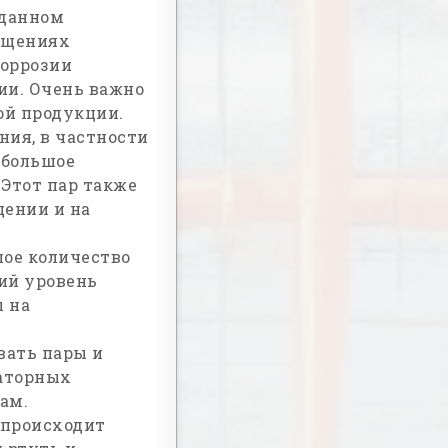
данном
мещениях
коррозии
ии. Очень важно
ой продукции.
ния, в частности
 большое
 Этот пар также
ении и на
ое количество
ий уровень
ы на
вать пары и
раторных
ам.
 происходит