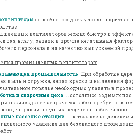
вентиляторы
способны создать удовлетворитель
одстве.
ышленных вентиляторов можно быстро и эффект
ый газ, влагу, запахи и прочие негативные факто
бочего персонала и на качество выпускаемой про
ения промышленных вентиляторов:
батывающая промышленность
. При обработке дер
ая пыль и стружка, запах краски и выделения фо
бязательном порядке необходимо удалять в процес
ботка и сварочные цеха.
Постоянное задымление,
при производстве сварочных работ требует посто
концентрации вредных веществ в рабочей зоне.
нные насосные станции.
Постоянное выделение я
мгновенного удаления для безопасного проведен
абот.