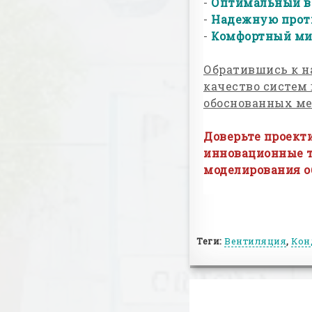
-
Оптимальный во
-
Надежную прот
-
Комфортный ми
Обратившись к н
качество систем
обоснованных ме
Доверьте проект
инновационные т
моделирования об
Теги:
Вентиляция
,
Кон