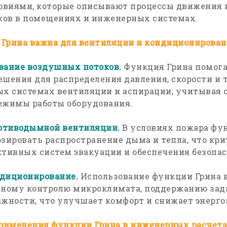
виями, которые описывают процессы движения 
ов в помещениях и инженерных системах.
Грина важна для вентиляции и кондиционирован
вание воздушных потоков.
Функция Грина помога
ешения для распределения давления, скорости и
ых системах вентиляции и аспирации, учитывая 
ежимы работы оборудования.
отиводымной вентиляции.
В условиях пожара фу
озировать распространение дыма и тепла, что кр
ктивных систем эвакуации и обеспечения безопас
диционирование.
Использование функции Грина в
чному контролю микроклимата, поддержанию за
ажности, что улучшает комфорт и снижает энерго
рименения функции Грина в инженерных расчет