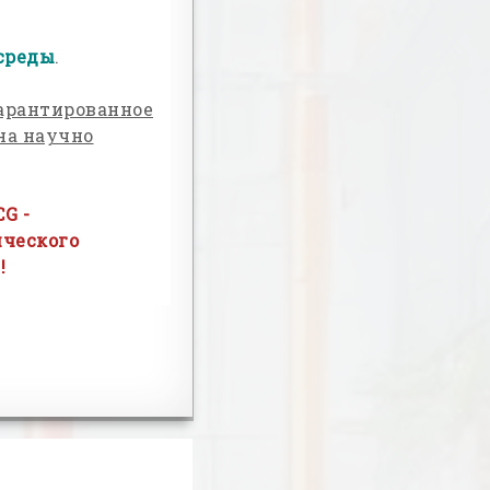
среды
.
арантированное
на научно
G -
ического
!