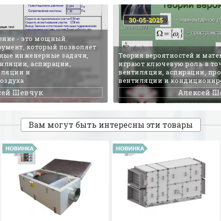
30-05-2025
ение - это мощный
умент, который позволяет
ные инженерные задачи,
Теория вероятностей и мате
иляции, аспирации,
играют ключевую роль в то
иляции и
вентиляции, аспирации, п
оздуха
вентиляции и кондиционир
сей Шевчук
Алексей Ш
Вам могут быть интересны эти товары