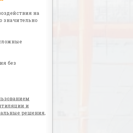
воздействия на
о значительно
 сложные
ия без
льзованием
нтиляции и
альные решения,