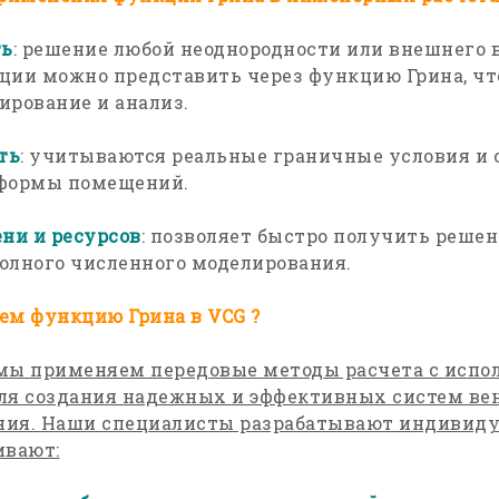
ть
: решение любой неоднородности или внешнего 
ции можно представить через функцию Грина, чт
ирование и анализ.
ть
: учитываются реальные граничные условия и
 формы помещений.
ни и ресурсов
: позволяет быстро получить решен
олного численного моделирования.
ем функцию Грина в VCG ?
мы применяем передовые методы расчета с испо
ля создания надежных и эффективных систем ве
ия. Наши специалисты разрабатывают индивиду
ивают: