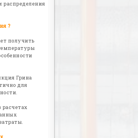
и распределения
ия ?
ет получить
 температуры
особенности
нкция Грина
итично для
ности.
 расчетах
данных
затраты.
ах