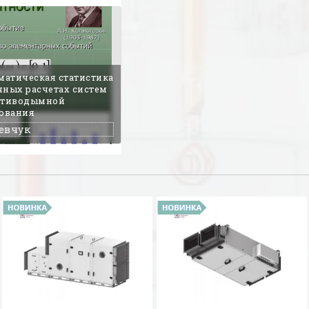
матическая статистика
чных расчетах систем
ротиводымной
ования
евчук