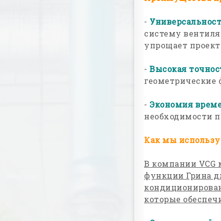
-
Универсальнос
систему вентиля
упрощает проект
-
Высокая точнос
геометрические
-
Экономия време
необходимости п
Как мы использу
В компании VCG 
функции Грина д
кондиционирован
которые обеспеч