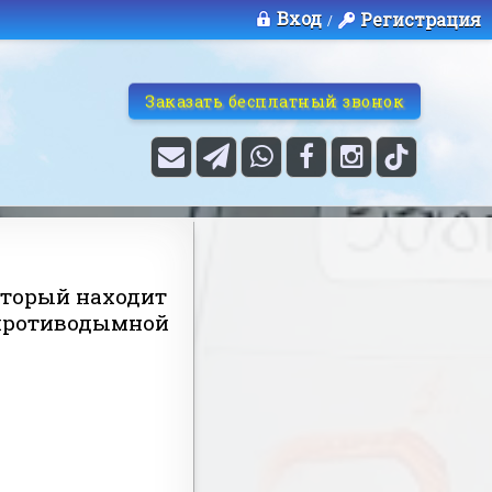
Вход
Регистрация
/
Заказать бесплатный звонок
оторый находит
 противодымной