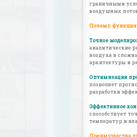
граничными усло
воздушных поток
Почему функция 
Точное моделиро
аналитические р
воздуха в сложн
архитектуры и р
Оптимизация пр
позволяет прогн
разработки эффе
Эффективное кон
способствует то
температур и вл
Преимущества п