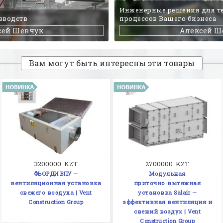
Инженерные решения для т
зводств
процессов Вашего бизнеса
сей Шевчук
Алексей Ш
Вам могут быть интересны эти товары
3200000 KZT
2700000 KZT
ФЬОРДИ ВПУ —
Модульная
вентиляционная установка
приточно‑вытяжная
свежего воздуха | Vent
установка Salair —
Construction Group
эффективная вентиляция и
свежий воздух | Vent
Construction Group