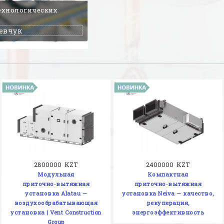
ехнологических
евчук
2800000 KZT
2400000 KZT
Модульная
Компактная
приточно‑вытяжная
приточно‑вытяжная
установка Alatau —
установка Neiva — качество,
воздухообрабатывающая
рекуперация,
установка | Vent Construction
энергоэффективность
Group