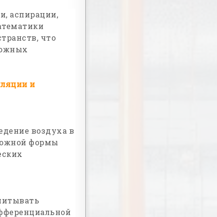
, аспирации,
атематики
транств, что
ложных
ляции и
едение воздуха в
ложной формы
еских
читывать
ифференциальной