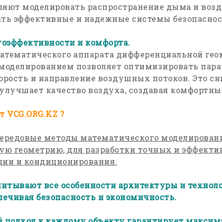
ляют моделировать распространение дыма и возд
ать эффективные и надежные системы безопаснос
оэффективности и комфорта.
атематического аппарата дифференциальной гео
-моделированием позволяет оптимизировать пар
корость и направление воздушных потоков. Это с
 улучшает качество воздуха, создавая комфортн
 VCG.ORG.KZ ?
редовые методы математического моделировани
ю геометрию, для разработки точных и эффекти
ции и кондиционирования.
итывают все особенности архитектуры и технол
печивая безопасность и экономичность.
 подход к каждому объекту гарантирует макси