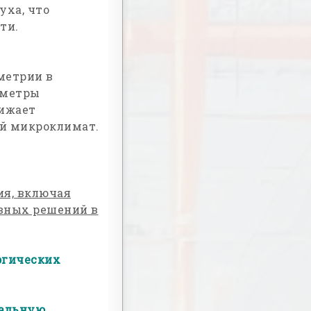
уха, что
ти.
метрии в
аметры
нижает
ый микроклимат.
я, включая
вных решений в
огических
мальную