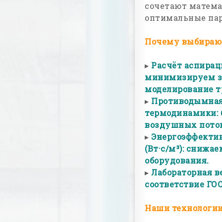
сочетают матема
оптимальные пар
Почему выбирают
▸
Расчёт аспирац
минимизируем з
моделирование т
▸
Противодымная 
термодинамики: 
воздушных поток
▸
Энергоэффекти
(Вт·с/м³): сниж
оборудования.
▸
Лабораторная в
соответствие ГОС
Наши технологии