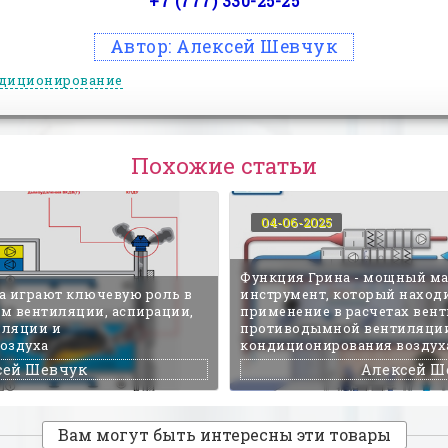
+7 (777) 330-25-25
Автор:
Алексей Шевчук
диционирование
Похожие статьи
04-06-2025
Функция Грина - мощный м
а играют ключевую роль в
инструмент, который наход
ем вентиляции, аспирации,
применение в расчетах вент
иляции и
противодымной вентиляци
оздуха
кондиционирования воздух
сей Шевчук
Алексей Ш
Вам могут быть интересны эти товары