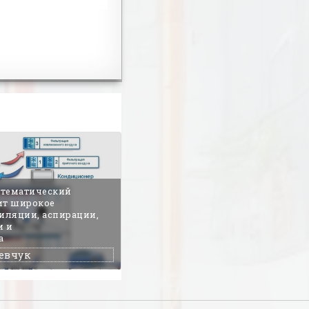
атематический
ит широкое
иляции, аспирации,
и и
а
евчук