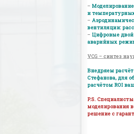
–
Моделирование 
и температурных
–
Аэродинамичес
вентиляции: рас
–
Цифровые двой
аварийных режи
VCG – синтез на
Внедряем расчёт
Стефанова, для 
расчётом ROI ваш
P.S. Специалист
моделирования в
решение с гаран