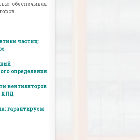
ью, обеспечивая
оров.
етики частиц:
ое
ений
ного определения
ти вентиляторов
ю КПД
ха: гарантируем