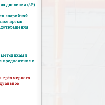
са давления (∆Р)
ля аварийной
ное время.
едотвращения
и методиками
е предложение с
я трёхмерного
дуальное