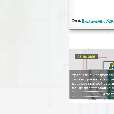
Теги:
Вентиляция
,
Кон
06-06-2025
Уравнения Фредгольм
точных расчетах сист
противодымной вент
кондиционирования в
Алек